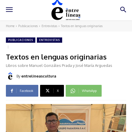
Home
Publicaciones
Entrevistas
Textos en lenguas originarias
PUBLICACIONES
ENTREVISTAS
Textos en lenguas originarias
Libros sobre Manuel Gonzáles Prada y José María Arguedas
By
entrelineascultura
Facebook
X
WhatsApp