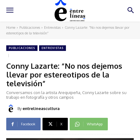
Home
Publicaciones
Entrevistas
Conny Lazarte: “No nos dejemos llevar por
estereotipos de la televisión”
PUBLICACIONES
ENTREVISTAS
Conny Lazarte: “No nos dejemos
llevar por estereotipos de la
televisión”
Conversamos con la artista Arequipeña, Conny Lazarte sobre su
trabajo en fotografía y otros campos
By
entrelineascultura
Facebook
X
WhatsApp