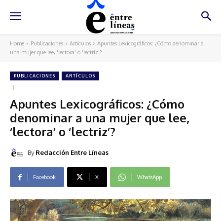
Home
Publicaciones
Artículos
Apuntes Lexicográficos: ¿Cómo denominar a
una mujer que lee, 'lectora' o 'lectriz'?
PUBLICACIONES
ARTÍCULOS
Apuntes Lexicográficos: ¿Cómo
denominar a una mujer que lee,
‘lectora’ o ‘lectriz’?
By
Redacción Entre Líneas
Facebook
X
WhatsApp