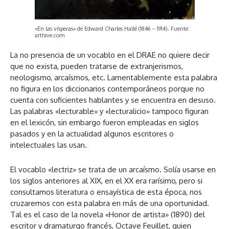
«En las vísperas» de Edward Charles Hallé (1846 – 1914). Fuente:
arthive.com
La no presencia de un vocablo en el DRAE no quiere decir
que no exista, pueden tratarse de extranjerismos,
neologismo, arcaísmos, etc. Lamentablemente esta palabra
no figura en los diccionarios contemporáneos porque no
cuenta con suficientes hablantes y se encuentra en desuso.
Las palabras «lecturable» y «lecturalicio» tampoco figuran
en el lexicón, sin embargo fueron empleadas en siglos
pasados y en la actualidad algunos escritores o
intelectuales las usan.
El vocablo «lectriz» se trata de un arcaísmo. Solía usarse en
los siglos anteriores al XIX, en el XX era rarísimo, pero si
consultamos literatura o ensayística de esta época, nos
cruzaremos con esta palabra en más de una oportunidad.
Tal es el caso de la novela «Honor de artista» (1890) del
escritor y dramaturgo francés, Octave Feuillet, quien