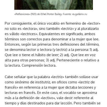
«Reflexiones» (1921) de Ethel Porter Bailey. Fuente: es.gallerix.ru
Por consiguiente, el único vocablo en femenino de «lector»
no solo es «lectora», sino también «lectriz» y al pluralizarlo
es válido «lectrices». Equivalentes en significado, ambos
términos son correctos para denominar a la mujer que lee.
Entonces, según las primeras tres definiciones del término,
se denomina lector o lectora (y lectriz) a la persona: 1) adj.
Que lee o tiene el hábito de leer; 2) adj. Que lee en voz
alta para otras personas; 3) adj. Perteneciente o relativo a
la lectura. Comprensión lectora.
Cabe señalar que la palabra «lectriz» también solíase usar
como sinónimo de institutriz, en oficios como «lectriz de
francés» en referencia a la mujer que dictaba lecciones y
lecturas en francés. En este caso, el vocablo se aproxima
más a la definición de «lectivo», vale decir: referente al
tiempo y días destinados para dar lección. Pero también se