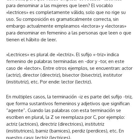
para denominar a las mujeres que leen? El vocablo
«lectrices» es completamente válido, solo que no rige su
uso. Su composición es gramaticalmente correcta, sin
embargo actualmente empleamos «lectora» y «lectoras»
para denominar en femenino a las personas que leen o que
tienen el hábito de leer.
«Lectrices» es plural de «lectriz». El sufijo «-triz» indica
femenino de palabras terminadas en -dor y -tor, en este
caso de «lector». Entre otros ejemplos, se encuentran: actor
(actriz), director (directriz), bisector (bisectriz), institutor
(institutriz), etc. Por ende: lector (lectriz).
En multiples casos, la terminación -iz es parte del sufijo -triz,
que forma sustantivos femeninos y adjetivos que significan
“agente”. Cuando las palabras con esta terminación se
escriben en plural, la Z se reemplaza por C, por ejemplo:
actriz (actrices), directriz (directrices), institutriz
(institutrices), barniz (barnices), perdiz (perdices), etc. En
nuestro caso: lectriz (lectrices).