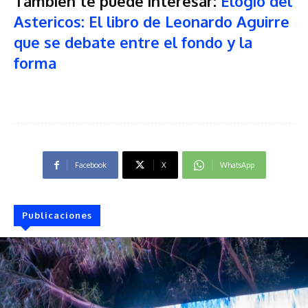
También te puede interesar:
Elogio del
Astericos: El libro de Leonardo Aguirre
que se debate entre el fondo y la
forma
Facebook
X
WhatsApp
Publicaciones