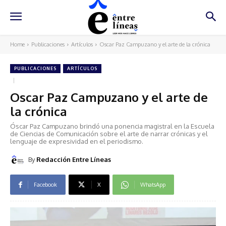
Home
Publicaciones
Artículos
Oscar Paz Campuzano y el arte de la crónica
PUBLICACIONES
ARTÍCULOS
Oscar Paz Campuzano y el arte de
la crónica
Óscar Paz Campuzano brindó una ponencia magistral en la Escuela
de Ciencias de Comunicación sobre el arte de narrar crónicas y el
lenguaje de expresividad en el periodismo.
By
Redacción Entre Líneas
Facebook
X
WhatsApp