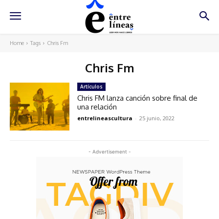
Home
Tags
Chris Fm
Chris Fm
Artículos
Chris FM lanza canción sobre final de
una relación
entrelineascultura
-
25 junio, 2022
- Advertisement -