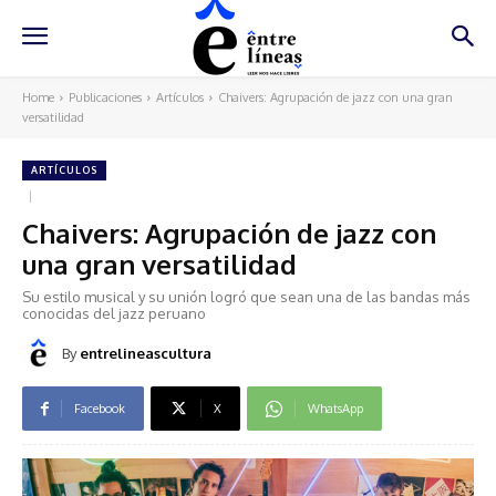
Home
Publicaciones
Artículos
Chaivers: Agrupación de jazz con una gran
versatilidad
ARTÍCULOS
Chaivers: Agrupación de jazz con
una gran versatilidad
Su estilo musical y su unión logró que sean una de las bandas más
conocidas del jazz peruano
By
entrelineascultura
Facebook
X
WhatsApp