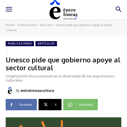
Home
Publicaciones
Artículos
Unesco pide que gobierno apoye al sector
cultural
PUBLICACIONES
ARTÍCULOS
Unesco pide que gobierno apoye al
sector cultural
Organización busca preservar la diversidad de las expresiones
culturales
By
entrelineascultura
Facebook
X
WhatsApp