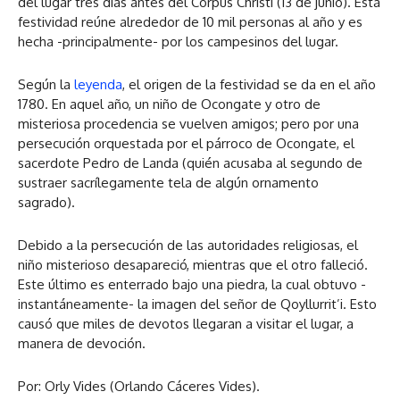
del lugar tres días antes del Corpus Christi (13 de junio). Esta
festividad reúne alrededor de 10 mil personas al año y es
hecha -principalmente- por los campesinos del lugar.
Según la
leyenda
, el origen de la festividad se da en el año
1780. En aquel año, un niño de Ocongate y otro de
misteriosa procedencia se vuelven amigos; pero por una
persecución orquestada por el párroco de Ocongate, el
sacerdote Pedro de Landa (quién acusaba al segundo de
sustraer sacrílegamente tela de algún ornamento
sagrado).
Debido a la persecución de las autoridades religiosas, el
niño misterioso desapareció, mientras que el otro falleció.
Este último es enterrado bajo una piedra, la cual obtuvo -
instantáneamente- la imagen del señor de Qoyllurrit’i. Esto
causó que miles de devotos llegaran a visitar el lugar, a
manera de devoción.
Por: Orly Vides (Orlando Cáceres Vides).