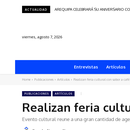
AREQUIPA CELEBRARÁ SU ANIVERSARIO CO
ACTUALIDAD
viernes, agosto 7, 2026
Entrevistas
Artículos
Home
Publicaciones
Artículos
Realizan feria cultural con sabor a café
PUBLICACIONES
ARTÍCULOS
Realizan feria cult
Evento cultural reune a una gran cantidad de age