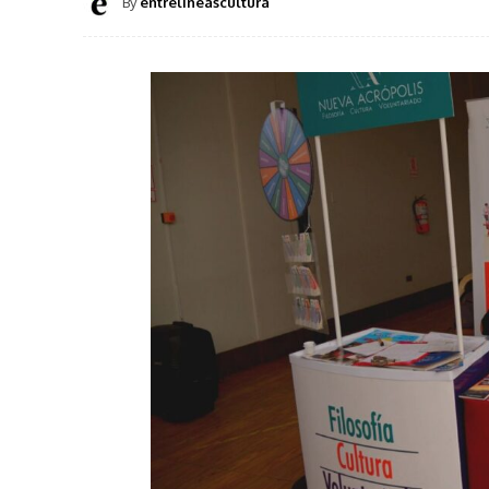
By
entrelineascultura