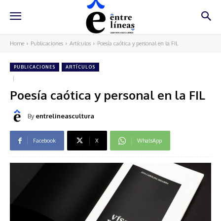
Home
Publicaciones
Artículos
Poesía caótica y personal en la FIL
PUBLICACIONES
ARTÍCULOS
Poesía caótica y personal en la FIL
By
entrelineascultura
Facebook
X
WhatsApp