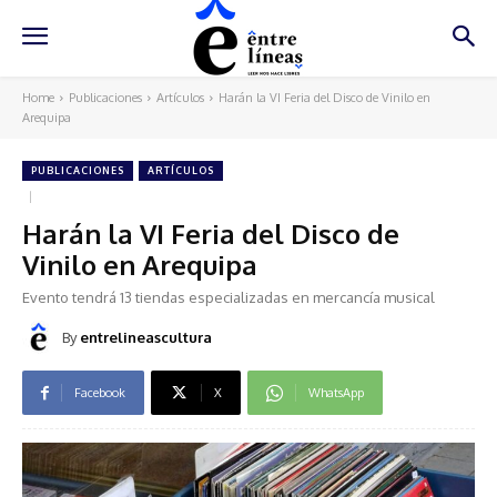
Home
Publicaciones
Artículos
Harán la VI Feria del Disco de Vinilo en
Arequipa
PUBLICACIONES
ARTÍCULOS
Harán la VI Feria del Disco de
Vinilo en Arequipa
Evento tendrá 13 tiendas especializadas en mercancía musical
By
entrelineascultura
Facebook
X
WhatsApp