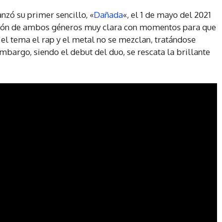
nzó su primer sencillo, «
Dañada
«, el 1 de mayo del 2021
fusión de ambos géneros muy clara con momentos para que
el tema el rap y el metal no se mezclan, tratándose
mbargo, siendo el debut del duo, se rescata la brillante