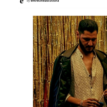
By
entrelineascultura