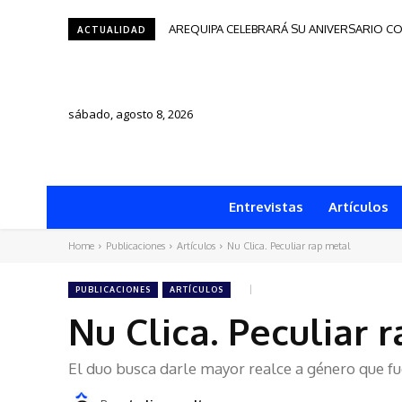
AREQUIPA CELEBRARÁ SU ANIVERSARIO CON 
Tacna será sede del Festival de Autores d
ACTUALIDAD
sábado, agosto 8, 2026
Entrevistas
Artículos
Home
Publicaciones
Artículos
Nu Clica. Peculiar rap metal
PUBLICACIONES
ARTÍCULOS
Nu Clica. Peculiar 
El duo busca darle mayor realce a género que f