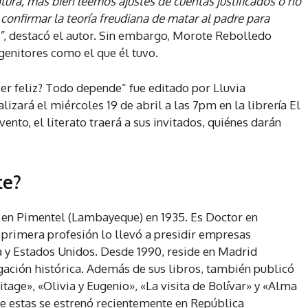
ratura, más bien leemos ajustes de cuentas justificados o no
confirmar la teoría freudiana de matar al padre para
”
, destacó el autor. Sin embargo, Morote Rebolledo
genitores como el que él tuvo.
er feliz? Todo depende” fue editado por Lluvia
alizará el miércoles 19 de abril a las 7pm en la librería El
vento, el literato traerá a sus invitados, quiénes darán
te?
ó en Pimentel (Lambayeque) en 1935. Es Doctor en
rimera profesión lo llevó a presidir empresas
a y Estados Unidos. Desde 1990, reside en Madrid
tigación histórica. Además de sus libros, también publicó
age», «Olivia y Eugenio», «La visita de Bolívar» y «Alma
de estas se estrenó recientemente en República