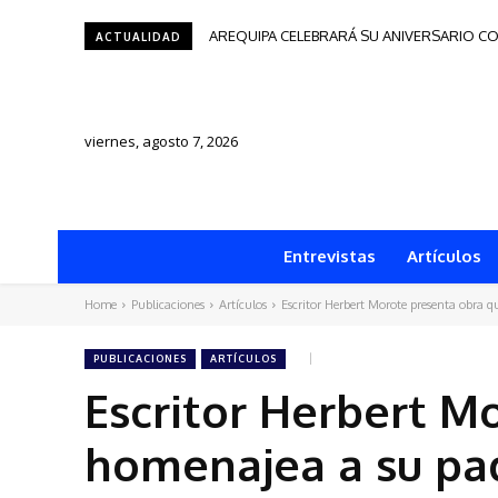
AREQUIPA CELEBRARÁ SU ANIVERSARIO CO
Tacna será sede del Festival de Autores
ACTUALIDAD
viernes, agosto 7, 2026
Entrevistas
Artículos
Home
Publicaciones
Artículos
Escritor Herbert Morote presenta obra 
PUBLICACIONES
ARTÍCULOS
Escritor Herbert M
homenajea a su pa