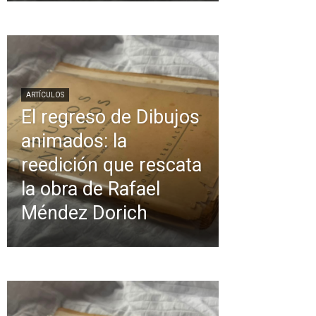
ARTÍCULOS
El regreso de Dibujos
animados: la
reedición que rescata
la obra de Rafael
Méndez Dorich