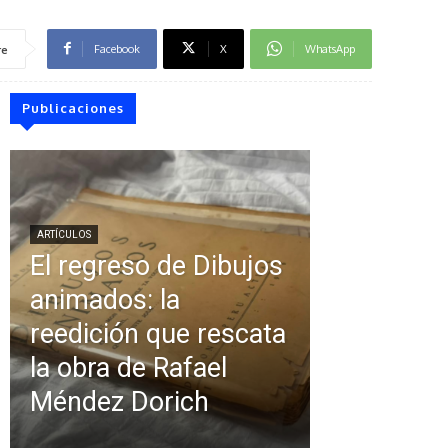
Facebook
X
WhatsApp
re
Publicaciones
ARTÍCULOS
El regreso de Dibujos
animados: la
reedición que rescata
la obra de Rafael
Méndez Dorich