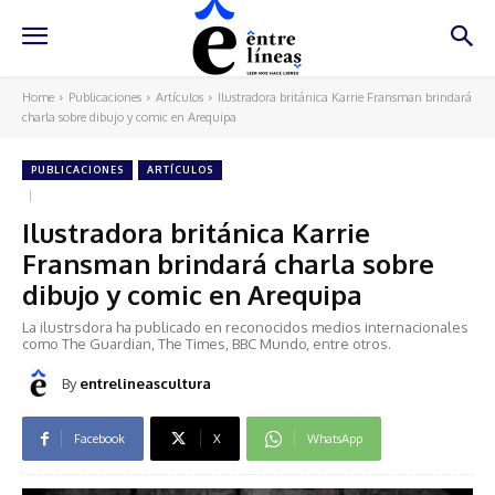
Home
Publicaciones
Artículos
Ilustradora británica Karrie Fransman brindará
charla sobre dibujo y comic en Arequipa
PUBLICACIONES
ARTÍCULOS
Ilustradora británica Karrie
Fransman brindará charla sobre
dibujo y comic en Arequipa
La ilustrsdora ha publicado en reconocidos medios internacionales
como The Guardian, The Times, BBC Mundo, entre otros.
By
entrelineascultura
Facebook
X
WhatsApp