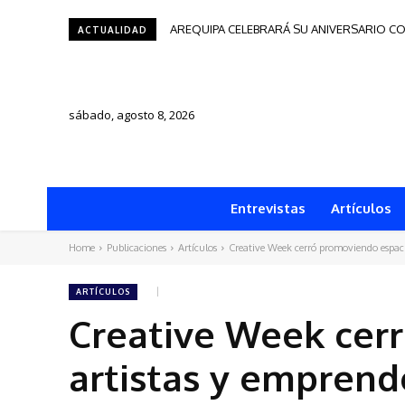
AREQUIPA CELEBRARÁ SU ANIVERSARIO CO
Tacna será sede del Festival de Autores
ACTUALIDAD
sábado, agosto 8, 2026
Entrevistas
Artículos
Home
Publicaciones
Artículos
Creative Week cerró promoviendo espaci
ARTÍCULOS
Creative Week cer
artistas y empren