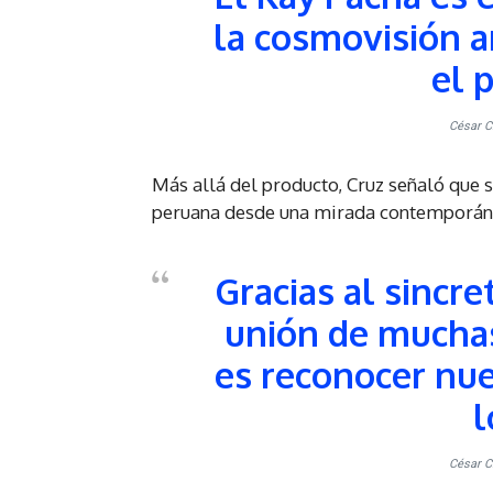
la cosmovisión a
el 
César Cr
Más allá del producto, Cruz señaló que s
peruana desde una mirada contemporáne
Gracias al sinc
unión de muchas
es reconocer nues
l
César Cr