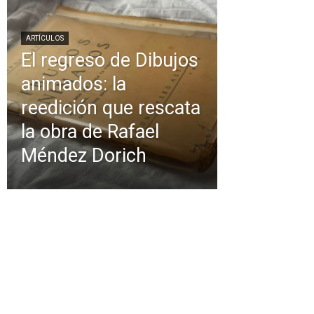
ARTÍCULOS
El regreso de Dibujos
animados: la
reedición que rescata
la obra de Rafael
Méndez Dorich