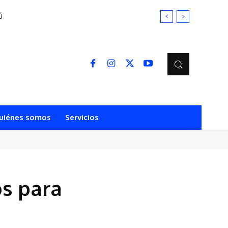
Ú
uiénes somos
Servicios
s para