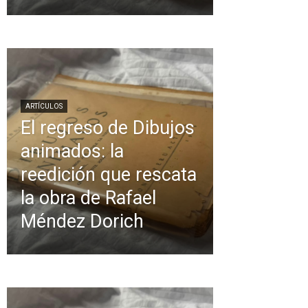
ARTÍCULOS
El regreso de Dibujos
animados: la
reedición que rescata
la obra de Rafael
Méndez Dorich