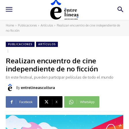
Home
Publicaciones
Artículos
Realizan encuentro de cine independiente de
no ficción
PUBLICACIONES
ARTÍCULOS
Realizan encuentro de cine
independiente de no ficción
En este festival, pueden participar películas de todo el mundo
By
entrelineascultura
Facebook
X
WhatsApp