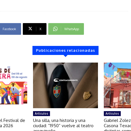
Facebook
X
WhatsApp
Publicaciones relacionadas
Artículos
Artículos
l Festival de
Una silla, una historia y una
Gabriel Zolez
ra 2026
ciudad: “1950” vuelve al teatro
Casona Texao
arequipeño
distintas com