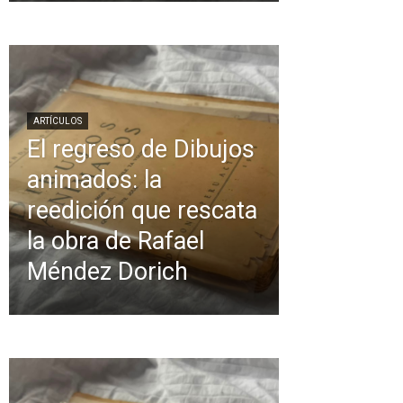
ARTÍCULOS
El regreso de Dibujos
animados: la
reedición que rescata
la obra de Rafael
Méndez Dorich