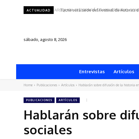
Tacna será sede del Festival de Autores d
ACTUALIDAD
sábado, agosto 8, 2026
Entrevistas
Artículos
Home
Publicaciones
Artículos
Hablarán sobre difusión de la historia en
PUBLICACIONES
ARTÍCULOS
Hablarán sobre difu
sociales