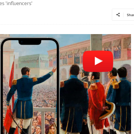
s 'influencers'
Sha