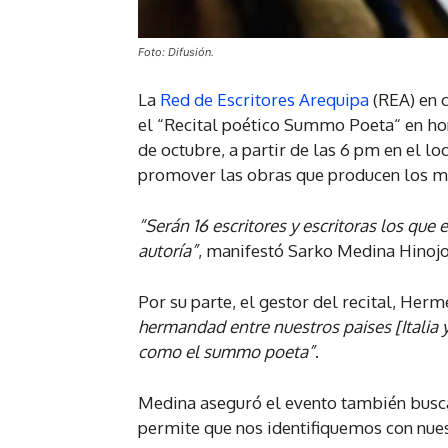
Foto: Difusión.
La
Red de Escritores Arequipa
(REA) en c
el “Recital poético Summo Poeta“ en hono
de octubre, a partir de las 6 pm en el l
promover las obras que producen los m
“Serán 16 escritores y escritoras los que
autoría”
, manifestó Sarko Medina Hinojos
Por su parte, el gestor del recital, He
hermandad entre nuestros paises [Italia 
como el summo poeta”
.
Medina aseguró el evento también busca 
permite que nos identifiquemos con nues