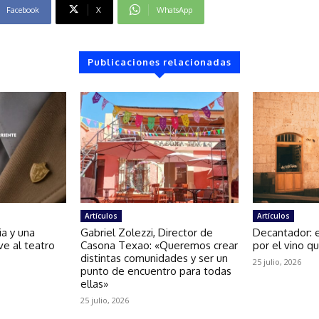
Facebook
X
WhatsApp
Publicaciones relacionadas
Artículos
Artículos
ria y una
Gabriel Zolezzi, Director de
Decantador: 
ve al teatro
Casona Texao: «Queremos crear
por el vino q
distintas comunidades y ser un
25 julio, 2026
punto de encuentro para todas
ellas»
25 julio, 2026