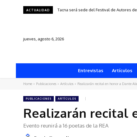
Tacna será sede del Festival de Autores de Fr
Una silla, una historia y una ciudad: “1950”
ACTUALIDAD
jueves, agosto 6, 2026
Entrevistas
Artículos
Home
Publicaciones
Artículos
Realizarán recital en honor a Dante Ali
PUBLICACIONES
ARTÍCULOS
Realizarán recital 
Evento reunirá a 16 poetas de la REA