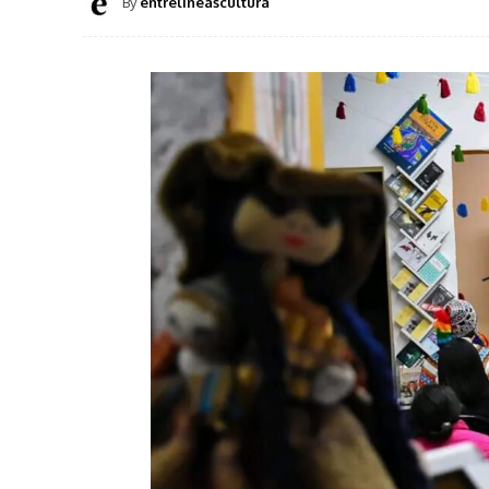
By
entrelineascultura