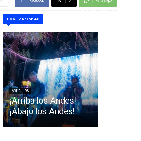
Facebook
X
WhatsApp
re
Publicaciones
ARTÍCULOS
¡Arriba los Andes!
¡Abajo los Andes!