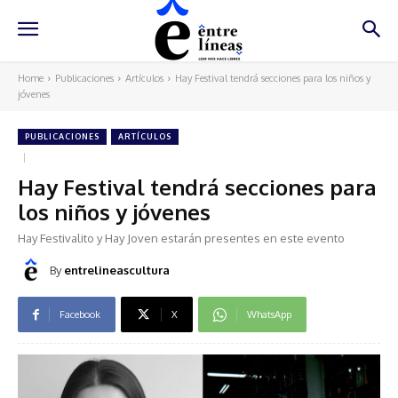
Home
Publicaciones
Artículos
Hay Festival tendrá secciones para los niños y
jóvenes
PUBLICACIONES
ARTÍCULOS
Hay Festival tendrá secciones para
los niños y jóvenes
Hay Festivalito y Hay Joven estarán presentes en este evento
By
entrelineascultura
Facebook
X
WhatsApp