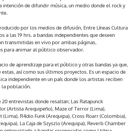
la intención de difundir música, un medio donde el rock y
nte.
roducido por los medios de difusión, Entre Líneas Cultura
os a las 19 hrs. a bandas independientes que deseen
son transmitidas en vivo por ambas páginas,
s para animar al público observador.
acio de aprendizaje para el público y otras bandas ya que,
estas, así como sus últimos proyectos. Es un espacio de
ica independiente en un país donde los artistas reciben
 la población.
20 entrevistas donde resaltan; Las Ratapunck
or (Artista Arequipeño), Maze of Terror (Lima),
t (Lima), R4dio Funk (Arequipa), Cross Roarr (Colombia),
requipa), La Caja de Szyszlo (Arequipa), Reverb Chamber
 han entrevistado a bandas reconocidas como Uchpa