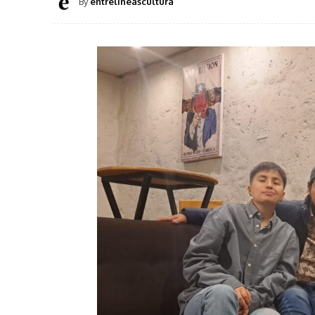
By
entrelineascultura