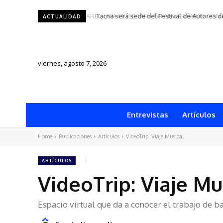
Tacna será sede del Festival de Autores d
ACTUALIDAD
viernes, agosto 7, 2026
Entrevistas
Artículos
Home
Publicaciones
Artículos
VideoTrip: Viaje Musical
ARTÍCULOS
VideoTrip: Viaje Mu
Espacio virtual que da a conocer el trabajo de b