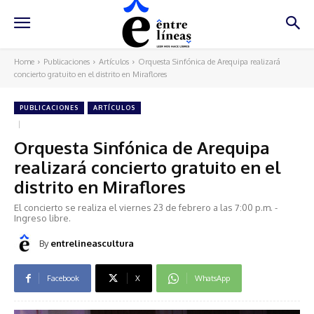
Home
Publicaciones
Artículos
Orquesta Sinfónica de Arequipa realizará
concierto gratuito en el distrito en Miraflores
PUBLICACIONES
ARTÍCULOS
Orquesta Sinfónica de Arequipa
realizará concierto gratuito en el
distrito en Miraflores
El concierto se realiza el viernes 23 de febrero a las 7:00 p.m. -
Ingreso libre.
By
entrelineascultura
Facebook
X
WhatsApp