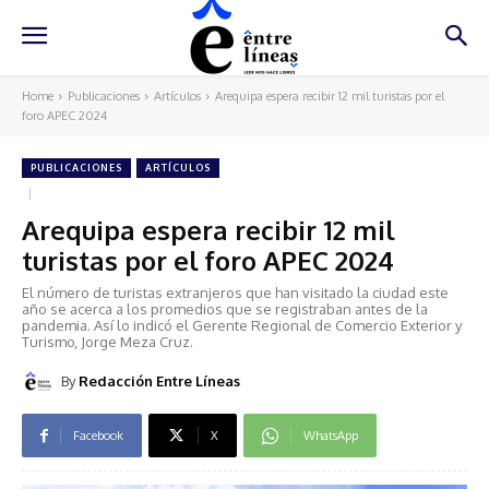
Home
Publicaciones
Artículos
Arequipa espera recibir 12 mil turistas por el
foro APEC 2024
PUBLICACIONES
ARTÍCULOS
Arequipa espera recibir 12 mil
turistas por el foro APEC 2024
El número de turistas extranjeros que han visitado la ciudad este
año se acerca a los promedios que se registraban antes de la
pandemia. Así lo indicó el Gerente Regional de Comercio Exterior y
Turismo, Jorge Meza Cruz.
By
Redacción Entre Líneas
Facebook
X
WhatsApp