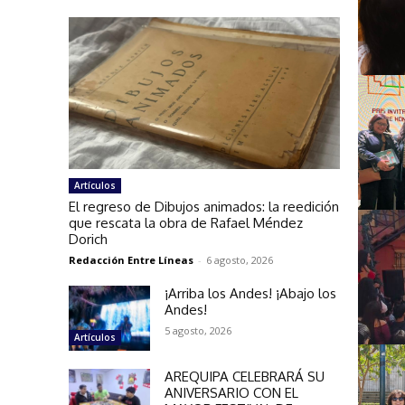
Artículos
El regreso de Dibujos animados: la reedición
que rescata la obra de Rafael Méndez
Dorich
Redacción Entre Líneas
-
6 agosto, 2026
¡Arriba los Andes! ¡Abajo los
Andes!
5 agosto, 2026
Artículos
AREQUIPA CELEBRARÁ SU
ANIVERSARIO CON EL