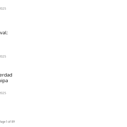
2025
val:
2025
Verdad
uipa
2025
Page 1 of 89