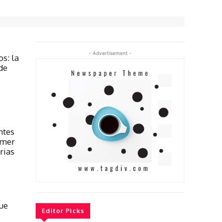
- Advertisement -
s: la
de
ntes
imer
rias
ue
Editor Picks