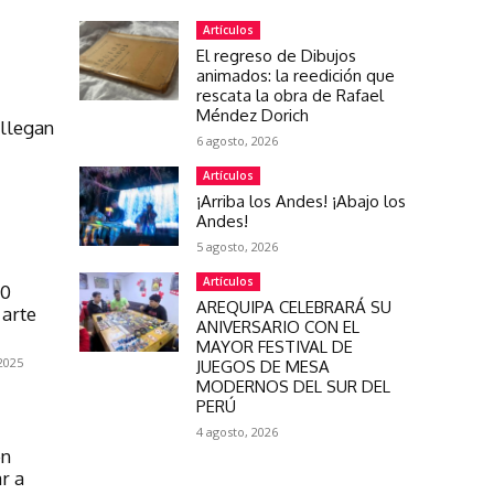
Artículos
El regreso de Dibujos
animados: la reedición que
rescata la obra de Rafael
Méndez Dorich
 llegan
6 agosto, 2026
Artículos
¡Arriba los Andes! ¡Abajo los
Andes!
5 agosto, 2026
Artículos
00
AREQUIPA CELEBRARÁ SU
 arte
ANIVERSARIO CON EL
MAYOR FESTIVAL DE
2025
JUEGOS DE MESA
MODERNOS DEL SUR DEL
PERÚ
4 agosto, 2026
en
r a