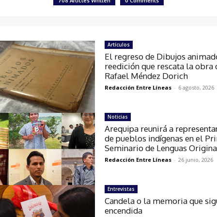
708 Articles Written
0 Comments
Artículos
El regreso de Dibujos animado
reedición que rescata la obra 
Rafael Méndez Dorich
Redacción Entre Líneas
-
6 agosto, 2026
Noticias
Arequipa reunirá a representa
de pueblos indígenas en el Pr
Seminario de Lenguas Origina
Redacción Entre Líneas
-
26 junio, 2026
Entrevistas
Candela o la memoria que sig
encendida