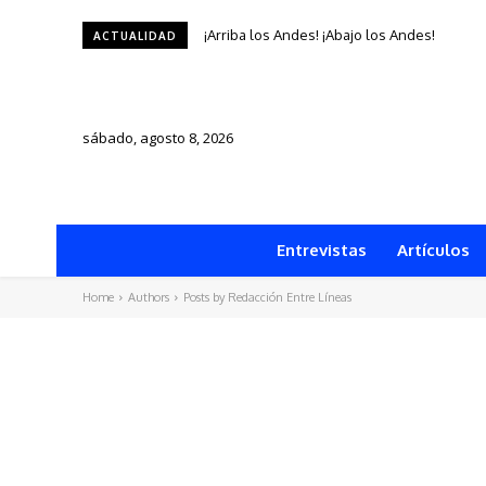
¡Arriba los Andes! ¡Abajo los Andes!
AREQUIPA CELEBRARÁ SU ANIVERSARIO
ACTUALIDAD
sábado, agosto 8, 2026
Entrevistas
Artículos
Home
Authors
Posts by Redacción Entre Líneas