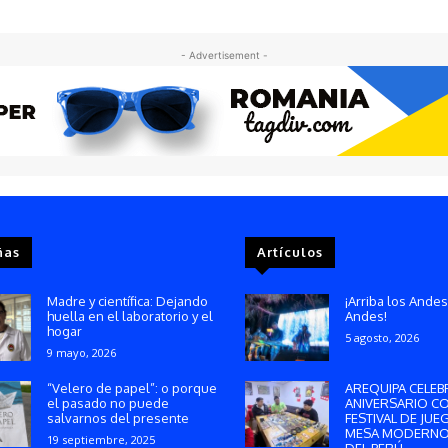
- Advertisement -
ñas
Artículos
Madre y científica: Dejando
¡Arriba los Andes
huella en el laboratorio y el
Andes!
hogar
5 agosto, 2026
9 mayo, 2026
“Velero de papel”: o porque
AREQUIPA CELEB
el pasado no puede
ANIVERSARIO C
salvarnos del presente
FESTIVAL DE JUE
MESA MODERNO
19 septiembre, 2025
DEL PERÚ