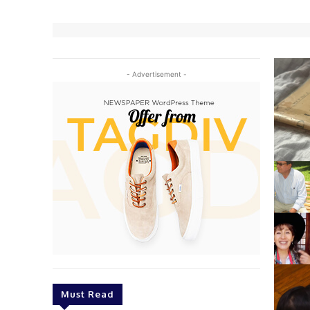
- Advertisement -
Must Read