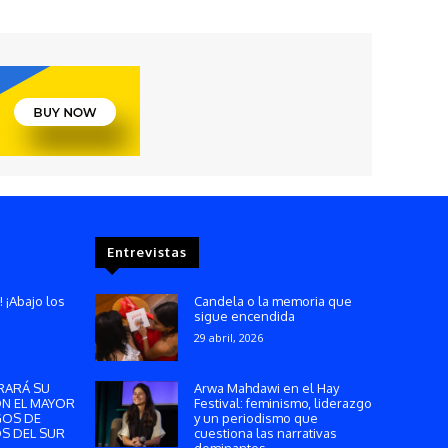
Entrevistas
! ¡Abajo los
Candela o la memoria que
sigue encendida
29 abril, 2026
RARÁ SU
Arwa Mahdawi en el Hay
ON EL MAYOR
Festival: feminismo, liderazgo
GOS DE
y un periodismo que
S DEL SUR
cuestiona las narrativas
dominantes