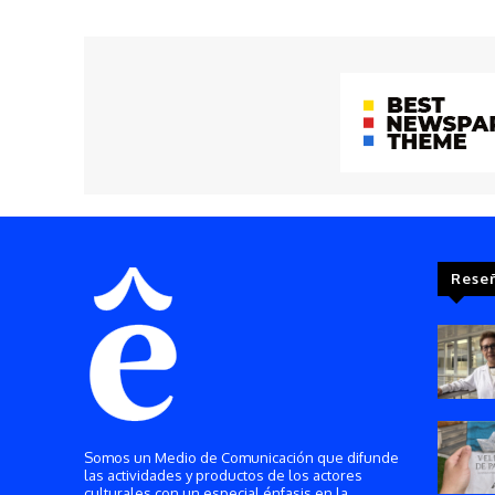
Rese
Somos un Medio de Comunicación que difunde
las actividades y productos de los actores
culturales con un especial énfasis en la