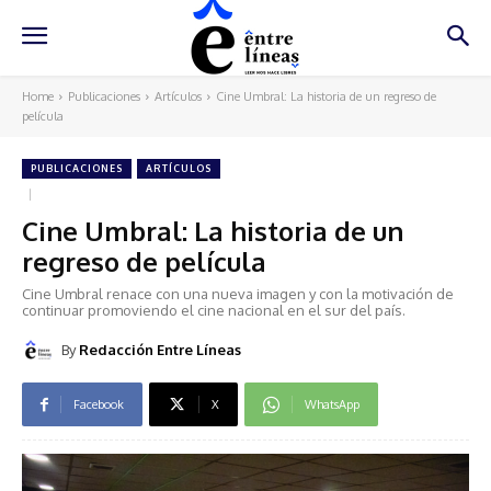
Home
Publicaciones
Artículos
Cine Umbral: La historia de un regreso de
película
PUBLICACIONES
ARTÍCULOS
Cine Umbral: La historia de un
regreso de película
Cine Umbral renace con una nueva imagen y con la motivación de
continuar promoviendo el cine nacional en el sur del país.
By
Redacción Entre Líneas
Facebook
X
WhatsApp