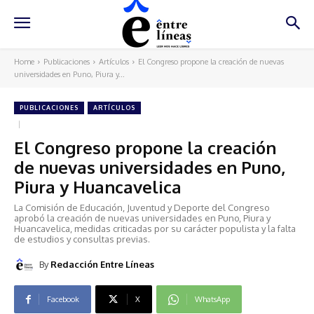
Home
Publicaciones
Artículos
El Congreso propone la creación de nuevas
universidades en Puno, Piura y...
PUBLICACIONES
ARTÍCULOS
El Congreso propone la creación
de nuevas universidades en Puno,
Piura y Huancavelica
La Comisión de Educación, Juventud y Deporte del Congreso
aprobó la creación de nuevas universidades en Puno, Piura y
Huancavelica, medidas criticadas por su carácter populista y la falta
de estudios y consultas previas.
By
Redacción Entre Líneas
Facebook
X
WhatsApp