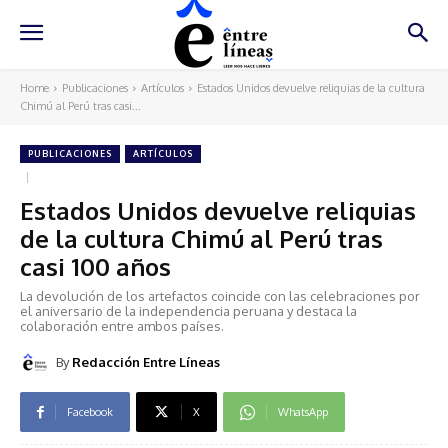
Home
Publicaciones
Artículos
Estados Unidos devuelve reliquias de la cultura
Chimú al Perú tras casi...
PUBLICACIONES
ARTÍCULOS
Estados Unidos devuelve reliquias
de la cultura Chimú al Perú tras
casi 100 años
La devolución de los artefactos coincide con las celebraciones por
el aniversario de la independencia peruana y destaca la
colaboración entre ambos países.
By
Redacción Entre Líneas
Facebook
X
WhatsApp