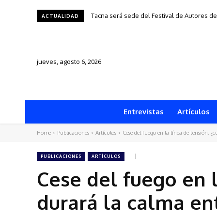
Tacna será sede del Festival de Autores de 
Una silla, una historia y una ciudad: “195
ACTUALIDAD
jueves, agosto 6, 2026
Entrevistas
Artículos
Home
Publicaciones
Artículos
Cese del fuego en la línea de tensión: ¿
PUBLICACIONES
ARTÍCULOS
Cese del fuego en l
durará la calma ent