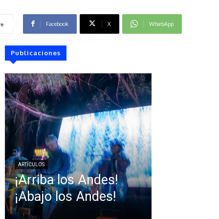
Facebook
X
WhatsApp
re
Publicaciones
ARTÍCULOS
¡Arriba los Andes!
¡Abajo los Andes!