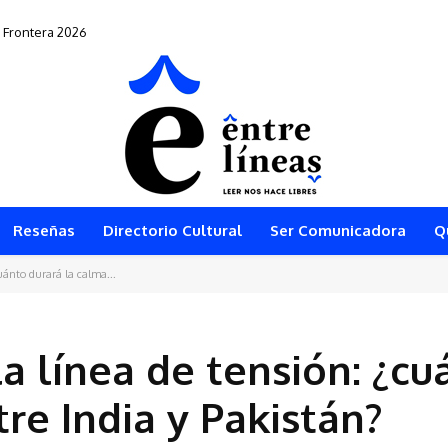
Frontera 2026
0” vuelve al teatro arequipeño
Reseñas
Directorio Cultural
Ser Comunicadora
Q
cuánto durará la calma...
a línea de tensión: ¿cu
re India y Pakistán?