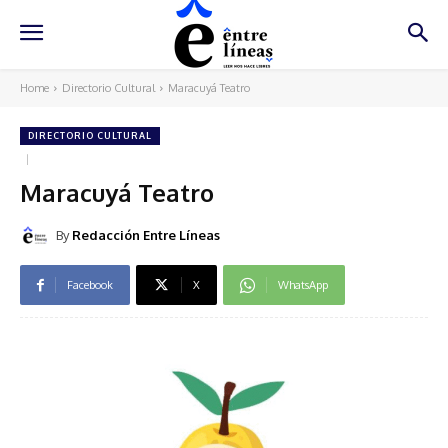
Home
Directorio Cultural
Maracuyá Teatro
DIRECTORIO CULTURAL
Maracuyá Teatro
By
Redacción Entre Líneas
Facebook
X
WhatsApp