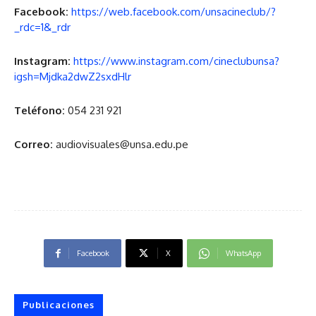
Facebook:
https://web.facebook.com/unsacineclub/?
_rdc=1&_rdr
Instagram:
https://www.instagram.com/cineclubunsa?
igsh=Mjdka2dwZ2sxdHlr
Teléfono:
054 231 921
Correo:
audiovisuales@unsa.edu.pe
Facebook
X
WhatsApp
Publicaciones