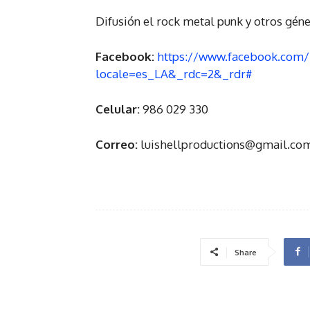
Difusión el rock metal punk y otros géne
Facebook:
https://www.facebook.co
locale=es_LA&_rdc=2&_rdr#
Celular:
986 029 330
Correo:
luishellproductions@gmail.co
Share