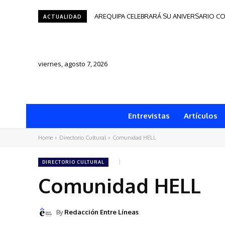
AREQUIPA CELEBRARÁ SU ANIVERSARIO CO
Tacna será sede del Festival de Autore
ACTUALIDAD
viernes, agosto 7, 2026
Entrevistas
Artículos
Home
Directorio Cultural
Comunidad HELL
DIRECTORIO CULTURAL
Comunidad HELL
By
Redacción Entre Líneas