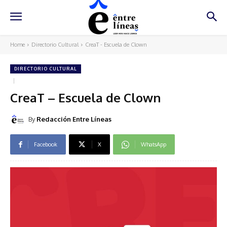
Home
Directorio Cultural
CreaT - Escuela de Clown
DIRECTORIO CULTURAL
CreaT – Escuela de Clown
By
Redacción Entre Líneas
Facebook
X
WhatsApp