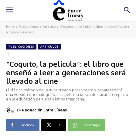
Home
Publicaciones
Artículos
“Coquito, la película”: el libro que enseñó a leer
a generaciones será...
PUBLICACIONES
ARTÍCULOS
“Coquito, la película”: el libro que
enseñó a leer a generaciones será
llevado al cine
El clásico método de lectura creado por Everardo Zapata tendrá
una versión cinematográfica. La película busca destacar su impacto
en la educación peruana y latinoamericana.
By
Redacción Entre Líneas
Facebook
X
WhatsApp