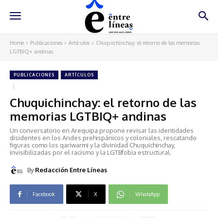
Home
Publicaciones
Artículos
Chuquichinchay: el retorno de las memorias
LGTBIQ+ andinas
PUBLICACIONES
ARTÍCULOS
Chuquichinchay: el retorno de las
memorias LGTBIQ+ andinas
Un conversatorio en Arequipa propone revisar las identidades
disidentes en los Andes prehispánicos y coloniales, rescatando
figuras como los qariwarmi y la divinidad Chuquichinchay,
invisibilizadas por el racismo y la LGTBfobia estructural.
By
Redacción Entre Líneas
Facebook
X
WhatsApp