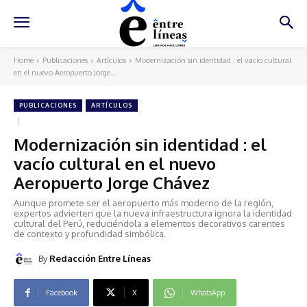
Home
Publicaciones
Artículos
Modernización sin identidad : el vacío cultural
en el nuevo Aeropuerto Jorge...
PUBLICACIONES
ARTÍCULOS
Modernización sin identidad : el
vacío cultural en el nuevo
Aeropuerto Jorge Chávez
Aunque promete ser el aeropuerto más moderno de la región,
expertos advierten que la nueva infraestructura ignora la identidad
cultural del Perú, reduciéndola a elementos decorativos carentes
de contexto y profundidad simbólica.
By
Redacción Entre Líneas
Facebook
X
WhatsApp