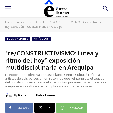
Home
Publicaciones
Artículos
“re/CONSTRUCTIVISMO: Línea y ritmo del
hoy” exposición multidisciplinaria en Arequipa
PUBLICACIONES
ARTÍCULOS
“re/CONSTRUCTIVISMO: Línea y
ritmo del hoy” exposición
multidisciplinaria en Arequipa
La exposición colectiva en Casa Blanca Centro Cultural reúne a
artistas de seis países en un recorrido que reinterpreta el legado
del constructivismo desde el arte contemporáneo. La participación
arequipeña resalta entre múltiples voces internacionales.
By
Redacción Entre Líneas
Facebook
X
WhatsApp