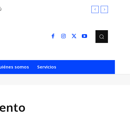
Ú
uiénes somos
Servicios
lento