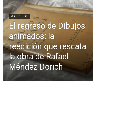
ARTÍCULOS
El regreso de Dibujos
animados: la
reedición que rescata
la obra de Rafael
Méndez Dorich