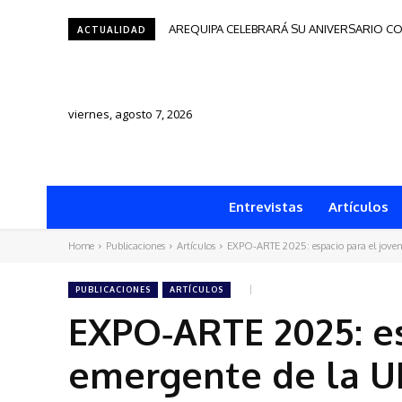
AREQUIPA CELEBRARÁ SU ANIVERSARIO CO
Tacna será sede del Festival de Autores
ACTUALIDAD
viernes, agosto 7, 2026
Entrevistas
Artículos
Home
Publicaciones
Artículos
EXPO‑ARTE 2025: espacio para el joven
PUBLICACIONES
ARTÍCULOS
EXPO‑ARTE 2025: es
emergente de la 