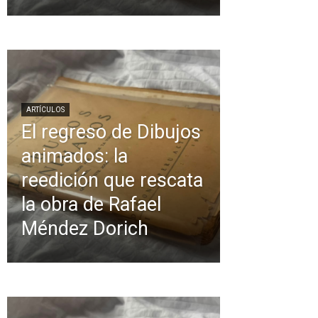
ARTÍCULOS
El regreso de Dibujos
animados: la
reedición que rescata
la obra de Rafael
Méndez Dorich