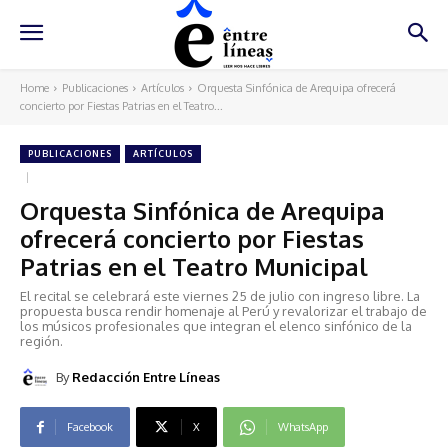
Home
Publicaciones
Artículos
Orquesta Sinfónica de Arequipa ofrecerá
concierto por Fiestas Patrias en el Teatro...
PUBLICACIONES
ARTÍCULOS
Orquesta Sinfónica de Arequipa
ofrecerá concierto por Fiestas
Patrias en el Teatro Municipal
El recital se celebrará este viernes 25 de julio con ingreso libre. La
propuesta busca rendir homenaje al Perú y revalorizar el trabajo de
los músicos profesionales que integran el elenco sinfónico de la
región.
By
Redacción Entre Líneas
Facebook
X
WhatsApp