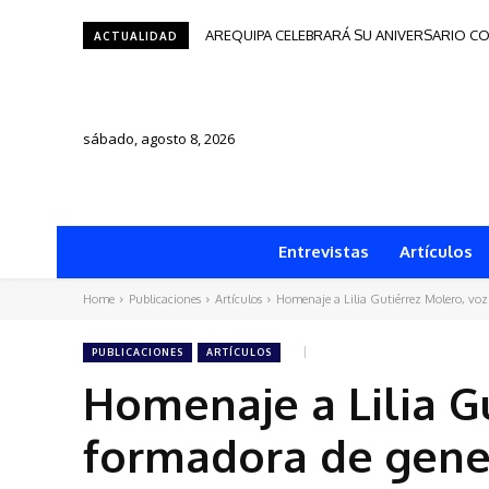
AREQUIPA CELEBRARÁ SU ANIVERSARIO CON 
Tacna será sede del Festival de Autores d
ACTUALIDAD
sábado, agosto 8, 2026
Entrevistas
Artículos
Home
Publicaciones
Artículos
Homenaje a Lilia Gutiérrez Molero, voz
PUBLICACIONES
ARTÍCULOS
Homenaje a Lilia G
formadora de gene