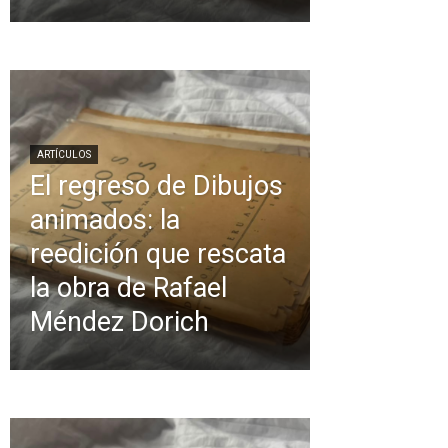
ARTÍCULOS
El regreso de Dibujos
animados: la
reedición que rescata
la obra de Rafael
Méndez Dorich