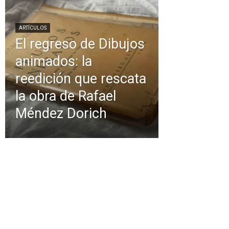
ARTÍCULOS
El regreso de Dibujos
animados: la
reedición que rescata
la obra de Rafael
Méndez Dorich