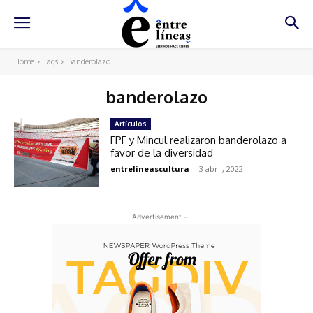
Home
Tags
Banderolazo
banderolazo
Artículos
FPF y Mincul realizaron banderolazo a
favor de la diversidad
entrelineascultura
-
3 abril, 2022
- Advertisement -