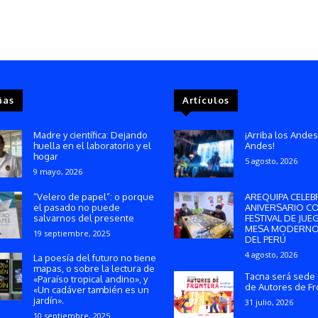
ñas
Artículos
Madre y científica: Dejando
¡Arriba los Andes
huella en el laboratorio y el
Andes!
hogar
5 agosto, 2026
9 mayo, 2026
“Velero de papel”: o porque
AREQUIPA CELEB
el pasado no puede
ANIVERSARIO C
salvarnos del presente
FESTIVAL DE JUE
MESA MODERNO
19 septiembre, 2025
DEL PERÚ
4 agosto, 2026
La poesía del futuro no tiene
mapas, o sobre la lectura de
Tacna será sede 
«Paraíso tropical andino», y
de Autores de Fr
«Un cadáver también es un
jardín».
31 julio, 2026
10 septiembre, 2025