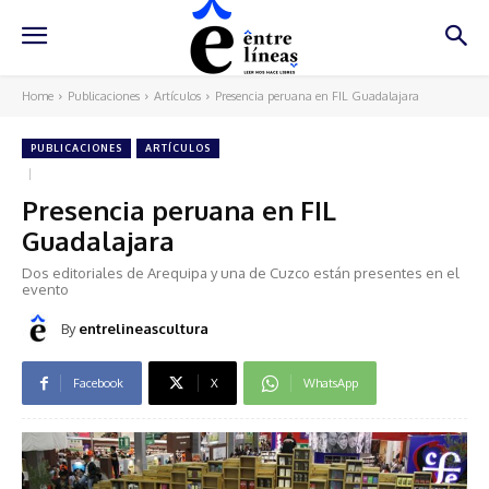
Home
Publicaciones
Artículos
Presencia peruana en FIL Guadalajara
PUBLICACIONES
ARTÍCULOS
Presencia peruana en FIL
Guadalajara
Dos editoriales de Arequipa y una de Cuzco están presentes en el
evento
By
entrelineascultura
Facebook
X
WhatsApp