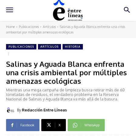
Home
Publicaciones
Artículos
Salinas y Aguada Blanca enfrenta una crisis
ambiental por múltiples amenazas ecológicas
PUBLICACIONES
ARTÍCULOS
HISTORIA
Salinas y Aguada Blanca enfrenta
una crisis ambiental por múltiples
amenazas ecológicas
Mientras una mega campaña de limpieza busca retirar más de 60
toneladas de residuos, el verdadero problema en la Reserva
Nacional de Salinas y Aguada Blanca va más allá de la basura.
By
Redacción Entre Líneas
Facebook
X
WhatsApp