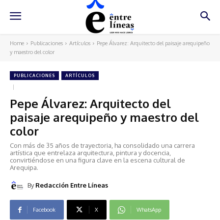
Home
Publicaciones
Artículos
Pepe Álvarez: Arquitecto del paisaje arequipeño
y maestro del color
PUBLICACIONES
ARTÍCULOS
Pepe Álvarez: Arquitecto del
paisaje arequipeño y maestro del
color
Con más de 35 años de trayectoria, ha consolidado una carrera
artística que entrelaza arquitectura, pintura y docencia,
convirtiéndose en una figura clave en la escena cultural de
Arequipa.
By
Redacción Entre Líneas
Facebook
X
WhatsApp