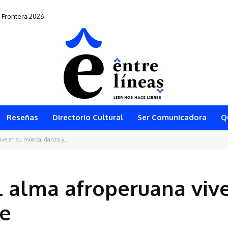
rontera 2026
” vuelve al teatro arequipeño
Reseñas
Directorio Cultural
Ser Comunicadora
Q
ive en su música, danza y...
el alma afroperuana viv
te