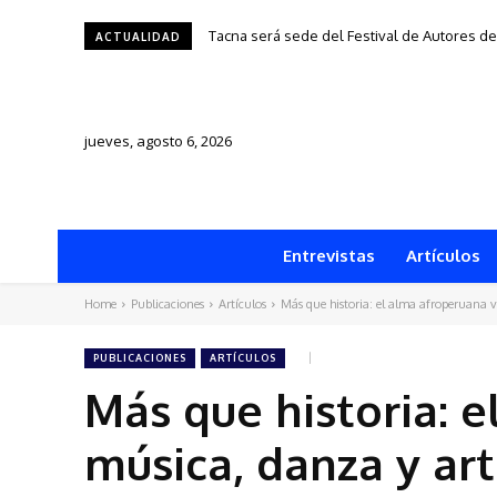
Tacna será sede del Festival de Autores de F
Una silla, una historia y una ciudad: “1950
ACTUALIDAD
jueves, agosto 6, 2026
Entrevistas
Artículos
Home
Publicaciones
Artículos
Más que historia: el alma afroperuana v
PUBLICACIONES
ARTÍCULOS
Más que historia: 
música, danza y ar