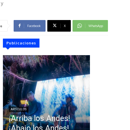
 y
Facebook
X
WhatsApp
re
Publicaciones
ARTÍCULOS
¡Arriba los Andes!
¡Abajo los Andes!