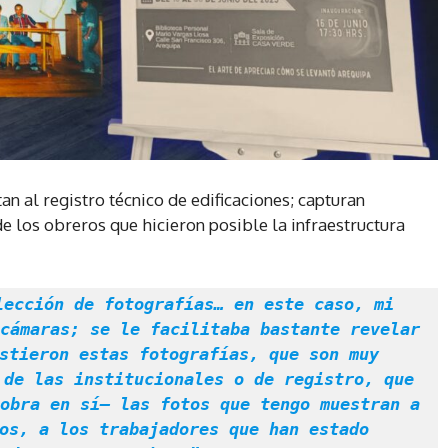
an al registro técnico de edificaciones; capturan
e los obreros que hicieron posible la infraestructura
cámaras; se le facilitaba bastante revelar 
stieron estas fotografías, que son muy 
de las institucionales o de registro, que 
obra en sí— las fotos que tengo muestran a 
os, a los trabajadores que han estado 