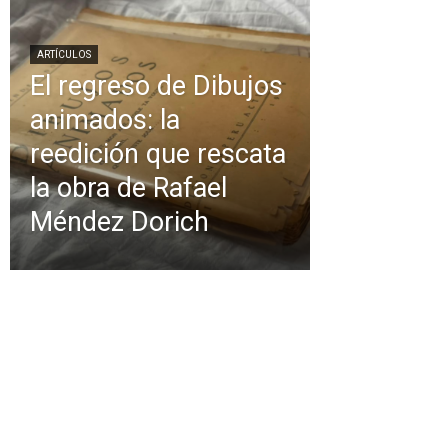
ARTÍCULOS
El regreso de Dibujos
animados: la
reedición que rescata
la obra de Rafael
Méndez Dorich