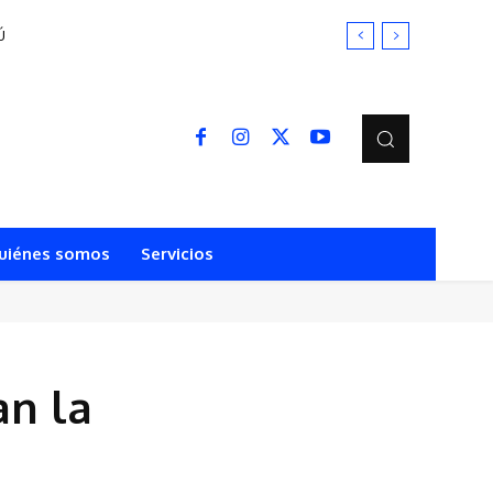
Ú
uiénes somos
Servicios
an la