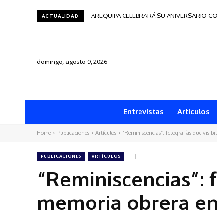
AREQUIPA CELEBRARÁ SU ANIVERSARIO CO
Tacna será sede del Festival de Autores
ACTUALIDAD
domingo, agosto 9, 2026
Entrevistas
Artículos
Home
Publicaciones
Artículos
“Reminiscencias”: fotografías que visib
PUBLICACIONES
ARTÍCULOS
“Reminiscencias”: f
memoria obrera en