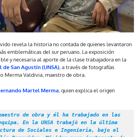
vido revela la historia no contada de quienes levantaron
más emblemáticas del sur peruano. La exposición
le y necesaria al aporte de la clase trabajadora en la
l de San Agustín (UNSA)
, a través de fotografías
io Merma Valdivia, maestro de obra.
Fernando Martel Merma
, quien explica el origen
quipa. En la UNSA trabajó en la última 
ctura de Sociales e Ingeniería, bajo el 