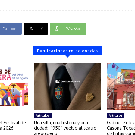
Facebook
X
WhatsApp
Publicaciones relacionadas
Artículos
Artículos
l Festival de
Una silla, una historia y una
Gabriel Zolez
ra 2026
ciudad: “1950” vuelve al teatro
Casona Texao
arequipeño
distintas com