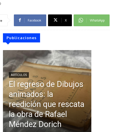
o
Facebook
X
WhatsApp
re
Publicaciones
ARTÍCULOS
El regreso de Dibujos
animados: la
reedición que rescata
la obra de Rafael
Méndez Dorich