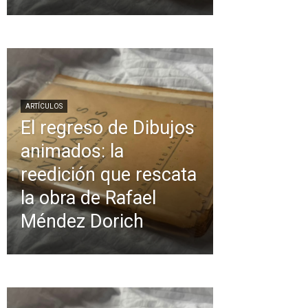
ARTÍCULOS
El regreso de Dibujos
animados: la
reedición que rescata
la obra de Rafael
Méndez Dorich