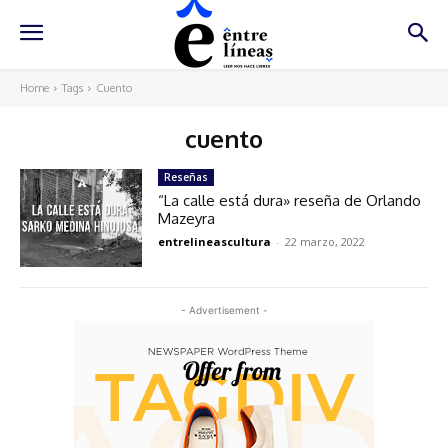
Home
Tags
Cuento
cuento
Reseñas
“La calle está dura» reseña de Orlando
Mazeyra
entrelineascultura
-
22 marzo, 2022
- Advertisement -