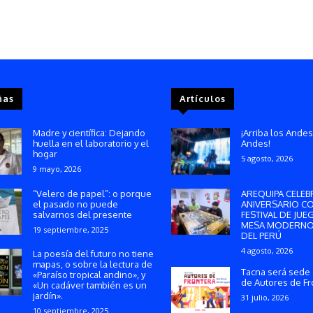
ñas
Artículos
Madre y científica: Dejando
¡Arriba los Andes
huella en el laboratorio y el
Andes!
hogar
5 agosto, 2026
9 mayo, 2026
“Velero de papel”: o porque
AREQUIPA CELEB
el pasado no puede
ANIVERSARIO C
salvarnos del presente
FESTIVAL DE JUE
MESA MODERNO
19 septiembre, 2025
DEL PERÚ
4 agosto, 2026
La poesía del futuro no tiene
mapas, o sobre la lectura de
Tacna será sede 
«Paraíso tropical andino», y
de Autores de Fr
«Un cadáver también es un
jardín».
31 julio, 2026
10 septiembre, 2025