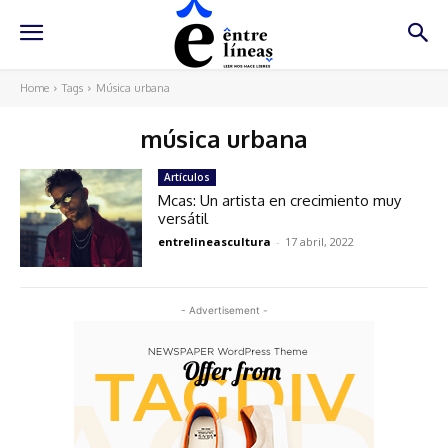
Home
Tags
Música urbana
música urbana
Artículos
Mcas: Un artista en crecimiento muy
versátil
entrelineascultura
-
17 abril, 2022
- Advertisement -