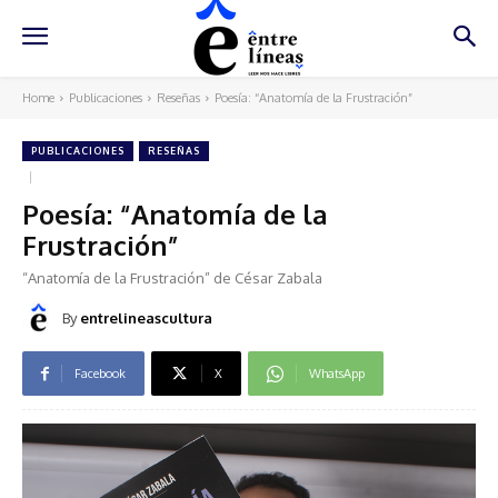
Home
Publicaciones
Reseñas
Poesía: “Anatomía de la Frustración”
PUBLICACIONES
RESEÑAS
Poesía: “Anatomía de la
Frustración”
“Anatomía de la Frustración” de César Zabala
By
entrelineascultura
Facebook
X
WhatsApp