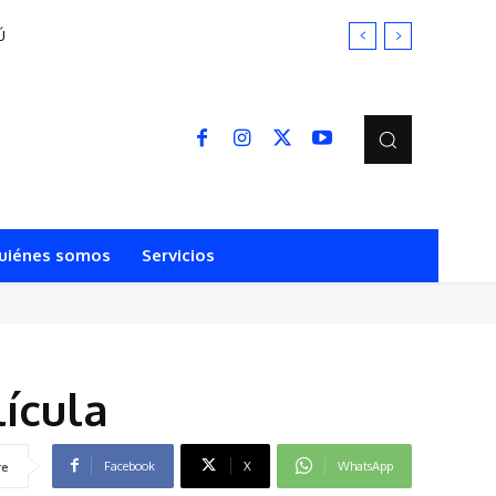
Ú
uiénes somos
Servicios
lícula
Facebook
X
WhatsApp
re