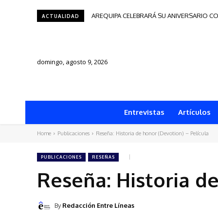
AREQUIPA CELEBRARÁ SU ANIVERSARIO CO
Tacna será sede del Festival de Autores
ACTUALIDAD
domingo, agosto 9, 2026
Entrevistas
Artículos
Home
Publicaciones
Reseña: Historia de honor (Devotion) – Película
PUBLICACIONES
RESEÑAS
Reseña: Historia de
By
Redacción Entre Líneas